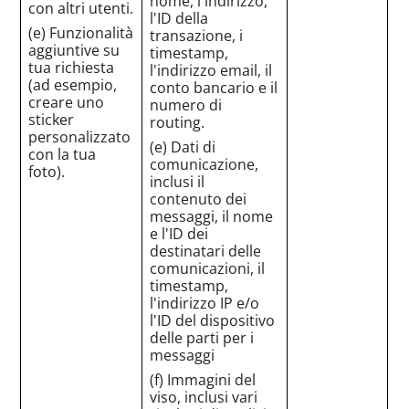
nome, l'indirizzo,
con altri utenti.
l'ID della
(e) Funzionalità
transazione, i
aggiuntive su
timestamp,
tua richiesta
l'indirizzo email, il
(ad esempio,
conto bancario e il
creare uno
numero di
sticker
routing.
personalizzato
(e) Dati di
con la tua
comunicazione,
foto).
inclusi il
contenuto dei
messaggi, il nome
e l'ID dei
destinatari delle
comunicazioni, il
timestamp,
l'indirizzo IP e/o
l'ID del dispositivo
delle parti per i
messaggi
(f) Immagini del
viso, inclusi vari