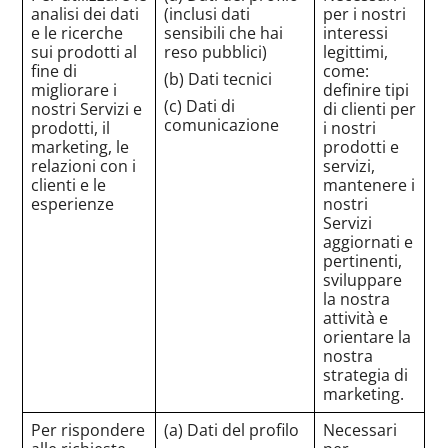
analisi dei dati
(inclusi dati
per i nostri
e le ricerche
sensibili che hai
interessi
sui prodotti al
reso pubblici)
legittimi,
fine di
come:
(b) Dati tecnici
migliorare i
definire tipi
(c) Dati di
nostri Servizi e
di clienti per
comunicazione
prodotti, il
i nostri
marketing, le
prodotti e
relazioni con i
servizi,
clienti e le
mantenere i
esperienze
nostri
Servizi
aggiornati e
pertinenti,
sviluppare
la nostra
attività e
orientare la
nostra
strategia di
marketing.
Per rispondere
(a) Dati del profilo
Necessari