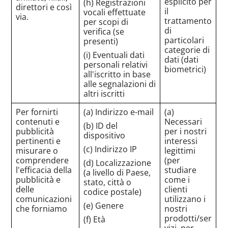
esplicito per
(h) Registrazioni
direttori e così
il
vocali effettuate
via.
trattamento
per scopi di
di
verifica (se
particolari
presenti)
categorie di
(i) Eventuali dati
dati (dati
personali relativi
biometrici)
all'iscritto in base
alle segnalazioni di
altri iscritti
Per fornirti
(a) Indirizzo e-mail
(a)
contenuti e
Necessari
(b) ID del
pubblicità
per i nostri
dispositivo
pertinenti e
interessi
(c) Indirizzo IP
misurare o
legittimi
comprendere
(per
(d) Localizzazione
l'efficacia della
studiare
(a livello di Paese,
pubblicità e
come i
stato, città o
delle
clienti
codice postale)
comunicazioni
utilizzano i
(e) Genere
che forniamo
nostri
prodotti/ser
(f) Età
vizi, per