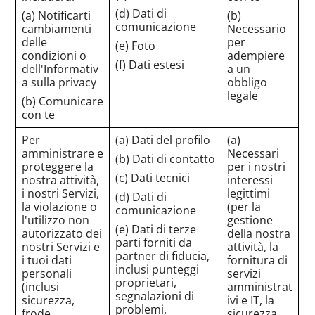
(d) Dati di
(a) Notificarti
(b)
comunicazione
cambiamenti
Necessario
delle
per
(e) Foto
condizioni o
adempiere
(f) Dati estesi
dell'Informativ
a un
a sulla privacy
obbligo
legale
(b) Comunicare
con te
Per
(a) Dati del profilo
(a)
amministrare e
Necessari
(b) Dati di contatto
proteggere la
per i nostri
(c) Dati tecnici
nostra attività,
interessi
i nostri Servizi,
legittimi
(d) Dati di
la violazione o
(per la
comunicazione
l'utilizzo non
gestione
(e) Dati di terze
autorizzato dei
della nostra
parti forniti da
nostri Servizi e
attività, la
partner di fiducia,
i tuoi dati
fornitura di
inclusi punteggi
personali
servizi
proprietari,
(inclusi
amministrat
segnalazioni di
sicurezza,
ivi e IT, la
problemi,
frode,
sicurezza