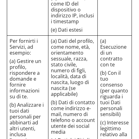
come ID del
dispositivo o
indirizzo IP, inclusi
i timestamp
(e) Dati estesi
Per fornirti i
(a) Dati del profilo,
(a)
Servizi, ad
come nome, età,
Esecuzione
esempio:
orientamento
di un
sessuale, razza,
contratto
(a) Gestire un
stato civile,
con te
profilo,
numero di figli,
rispondere a
(b) Con il
località, data di
domande e
tuo
nascita, luogo di
fornire
consenso
nascita (se
informazioni
(per quanto
applicabile)
su di te.
riguarda i
(b) Dati di contatto
tuoi Dati
(b) Analizzare i
come indirizzo e-
personali
tuoi dati
mail, numero di
sensibili)
personali per
telefono o account
abbinarti ad
(c) Interesse
utente dei social
altri utenti,
legittimo
media
inclusa
relativo alla