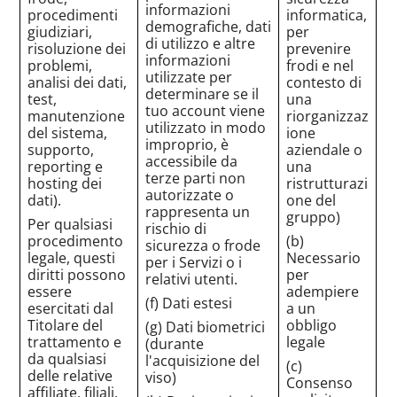
informazioni
procedimenti
informatica,
demografiche, dati
giudiziari,
per
di utilizzo e altre
risoluzione dei
prevenire
informazioni
problemi,
frodi e nel
utilizzate per
analisi dei dati,
contesto di
determinare se il
test,
una
tuo account viene
manutenzione
riorganizzaz
utilizzato in modo
del sistema,
ione
improprio, è
supporto,
aziendale o
accessibile da
reporting e
una
terze parti non
hosting dei
ristrutturazi
autorizzate o
dati).
one del
rappresenta un
gruppo)
Per qualsiasi
rischio di
procedimento
(b)
sicurezza o frode
legale, questi
Necessario
per i Servizi o i
diritti possono
per
relativi utenti.
essere
adempiere
(f) Dati estesi
esercitati dal
a un
Titolare del
obbligo
(g) Dati biometrici
trattamento e
legale
(durante
da qualsiasi
l'acquisizione del
(c)
delle relative
viso)
Consenso
affiliate, filiali,