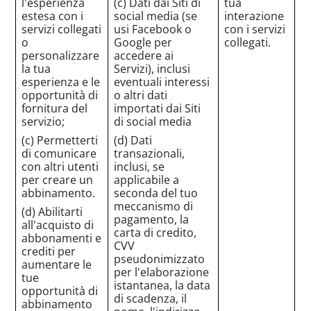
l'esperienza
(c) Dati dai Siti di
tua
estesa con i
social media (se
interazione
servizi collegati
usi Facebook o
con i servizi
o
Google per
collegati.
personalizzare
accedere ai
la tua
Servizi), inclusi
esperienza e le
eventuali interessi
opportunità di
o altri dati
fornitura del
importati dai Siti
servizio;
di social media
(c) Permetterti
(d) Dati
di comunicare
transazionali,
con altri utenti
inclusi, se
per creare un
applicabile a
abbinamento.
seconda del tuo
meccanismo di
(d) Abilitarti
pagamento, la
all'acquisto di
carta di credito,
abbonamenti e
CVV
crediti per
pseudonimizzato
aumentare le
per l'elaborazione
tue
istantanea, la data
opportunità di
di scadenza, il
abbinamento