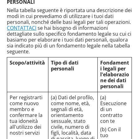
PERSONALI
Nella tabella seguente è riportata una descrizione dei
modi in cui prevediamo di utilizzare i tuoi dati
personali, nonché delle basi legali per tali operazioni.
CONTATTACI
se hai bisogno di informazioni
dettagliate sullo specifico fondamento legale su cui ci
basiamo per elaborare i tuoi dati personali, qualora
sia indicato più di un fondamento legale nella tabella
seguente.
Scopo/attività
Tipo di dati
Fondament
personali
i legali per
l'elaborazio
ne dei dati
personali
Per registrarti
(a) Dati del profilo,
(a)
come nuovo
come nome, età,
Esecuzione
membro e
segnali di età,
di un
confermare la
orientamento
contratto
tua idoneità
sessuale, stato
con te
all'utilizzo dei
civile, numero di
(b) Con il
nostri servizi
figli, località, data
tuo
di nascita, luogo di