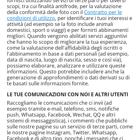
fornisci utilizzando servizi di terze parti per diversi
scopi, tra cui finalità antifrode, per la valutazione
della conformità delle foto con il
Contratto per le
condizioni di utilizzo
, per identificare i tuoi interessi e
attività (ad esempio se la foto include animali
domestici, sport o viaggi) e per fornirti abbinamenti
migliori. Quando vengono abilitati servizi aggiuntivi
che hanno lo scopo di migliorare la tua esperienza,
come la valutazione dell'affidabilità degli iscritti o
l'abbinamento in base a dati personali (ad esempio,
data di nascita, luogo di nascita, sesso e così via),
possiamo elaborare, analizzare e utilizzare queste
informazioni. Questo potrebbe includere anche la
generazione di approfondimenti o dati derivati ​​su di
te basati sulle informazioni fornite.
LE TUE COMUNICAZIONI CON NOI E ALTRI UTENTI
Raccogliamo le comunicazioni che ci invii (ad
esempio tramite e-mail, telefono, sms, notifiche
push, Whatsapp, Facebook, Wechat, QQ e altri
sistemi di messaggistica), i commenti che pubblichi
sulle nostre pagine su un servizio di terze parti, come
le nostre pagine Instagram, Twitter, Whatsapp,
Facebook e di altro tipo, nonché i messaggi che ci