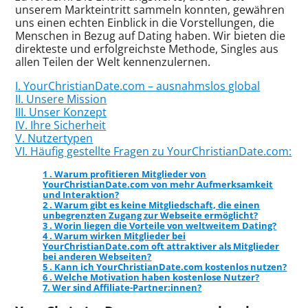
unserem Markteintritt sammeln konnten, gewähren
uns einen echten Einblick in die Vorstellungen, die
Menschen in Bezug auf Dating haben. Wir bieten die
direkteste und erfolgreichste Methode, Singles aus
allen Teilen der Welt kennenzulernen.
I. YourChristianDate.com – ausnahmslos global
II. Unsere Mission
III. Unser Konzept
IV. Ihre Sicherheit
V. Nutzertypen
VI. Häufig gestellte Fragen zu YourChristianDate.com:
1 . Warum profitieren Mitglieder von
YourChristianDate.com von mehr Aufmerksamkeit
und Interaktion?
2 . Warum gibt es keine Mitgliedschaft, die einen
unbegrenzten Zugang zur Webseite ermöglicht?
3 . Worin liegen die Vorteile von weltweitem Dating?
4 . Warum wirken Mitglieder bei
YourChristianDate.com oft attraktiver als Mitglieder
bei anderen Webseiten?
5 . Kann ich YourChristianDate.com kostenlos nutzen?
6 . Welche Motivation haben kostenlose Nutzer?
7. Wer sind Affiliate-Partner:innen?